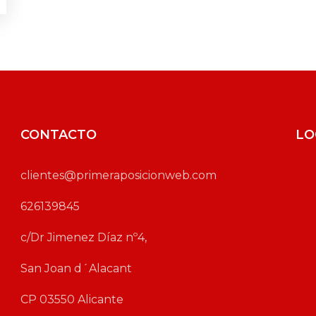
CONTACTO
LO
clientes@primeraposicionweb.com
626139845
c/Dr Jimenez Díaz nº4,
San Joan d´Alacant
CP 03550 Alicante