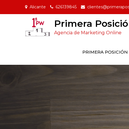
Ir
Alicante
626139845
clientes@primerapo
al
contenido
Primera Posici
Agencia de Marketing Online
PRIMERA POSICIÓN